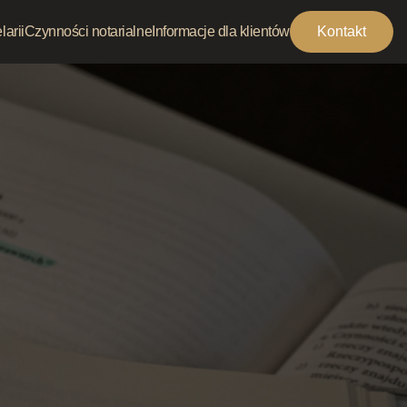
arii
Czynności notarialne
Informacje dla klientów
Kontakt