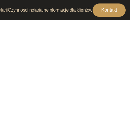
arii
Czynności notarialne
Informacje dla klientów
Kontakt